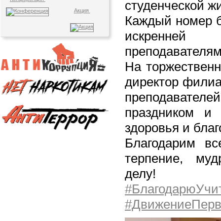
студенческой жи
Акция
Каждый номер б
искренней
преподавателям 
На торжественн
директор филиа
преподавателе
праздником и 
здоровья и благ
Благодарим вс
терпение, муд
делу!
#БлагодарюУчи
#ДвижениеПер