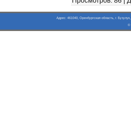
Просмотров
: 86 |
Д
Адрес: 461040, Оренбургская область, г. Бузулук, ул. Объезд
©