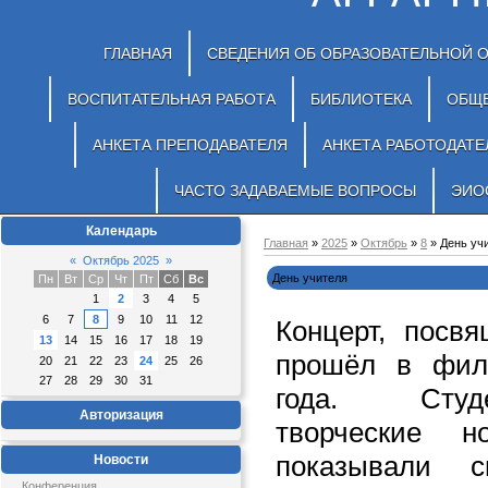
ГЛАВНАЯ
СВЕДЕНИЯ ОБ ОБРАЗОВАТЕЛЬНОЙ 
ВОСПИТАТЕЛЬНАЯ РАБОТА
БИБЛИОТЕКА
ОБЩ
АНКЕТА ПРЕПОДАВАТЕЛЯ
АНКЕТА РАБОТОДАТЕ
ЧАСТО ЗАДАВАЕМЫЕ ВОПРОСЫ
ЭИО
Календарь
Главная
»
2025
»
Октябрь
»
8
» День уч
«
Октябрь 2025
»
День учителя
Пн
Вт
Ср
Чт
Пт
Сб
Вс
1
2
3
4
5
6
7
8
9
10
11
12
Концерт, посв
13
14
15
16
17
18
19
прошёл в фил
20
21
22
23
24
25
26
27
28
29
30
31
года. Студ
Авторизация
творческие н
показывали 
Новости
Конференция