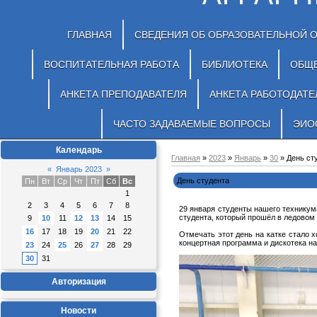
ГЛАВНАЯ
СВЕДЕНИЯ ОБ ОБРАЗОВАТЕЛЬНОЙ 
ВОСПИТАТЕЛЬНАЯ РАБОТА
БИБЛИОТЕКА
ОБЩ
АНКЕТА ПРЕПОДАВАТЕЛЯ
АНКЕТА РАБОТОДАТЕ
ЧАСТО ЗАДАВАЕМЫЕ ВОПРОСЫ
ЭИО
Календарь
Главная
»
2023
»
Январь
»
30
» День ст
«
Январь 2023
»
День студента
Пн
Вт
Ср
Чт
Пт
Сб
Вс
1
2
3
4
5
6
7
8
29 января студенты нашего техникум
студента, который прошёл в ледовом 
9
10
11
12
13
14
15
16
17
18
19
20
21
22
Отмечать этот день на катке стало 
концертная программа и дискотека на
23
24
25
26
27
28
29
30
31
Авторизация
Новости