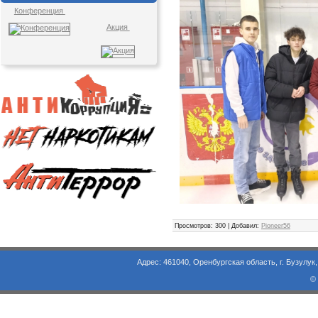
Конференция
Акция
Просмотров
: 300 |
Добавил
:
Pioneer56
Адрес: 461040, Оренбургская область, г. Бузулук, ул. Объезд
©