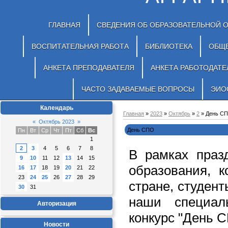
ГЛАВНАЯ
СВЕДЕНИЯ ОБ ОБРАЗОВАТЕЛЬНОЙ 
ВОСПИТАТЕЛЬНАЯ РАБОТА
БИБЛИОТЕКА
ОБЩ
АНКЕТА ПРЕПОДАВАТЕЛЯ
АНКЕТА РАБОТОДАТЕ
ЧАСТО ЗАДАВАЕМЫЕ ВОПРОСЫ
ЭИО
Календарь
Главная
»
2023
»
Октябрь
»
2
» День С
«
Октябрь 2023
»
День СПО
Пн
Вт
Ср
Чт
Пт
Сб
Вс
1
2
3
4
5
6
7
8
В рамках праз
9
10
11
12
13
14
15
образования, 
16
17
18
19
20
21
22
23
24
25
26
27
28
29
стране, студент
30
31
наши специал
Авторизация
конкурс "День 
Новости