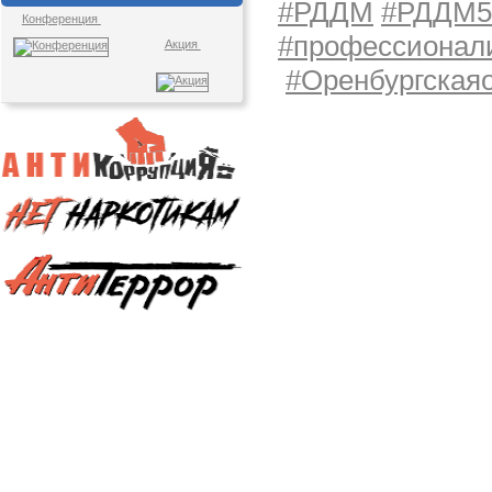
#РДДМ
#РДДМ5
Конференция
#профессионал
Акция
#Оренбургская