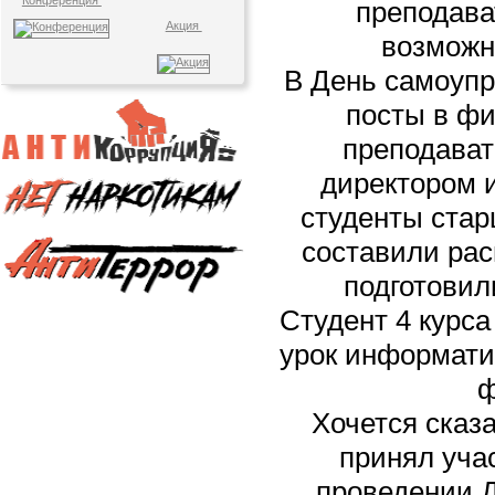
Конференция
преподава
Акция
возможн
В День самоуп
посты в фи
преподават
директором 
студенты стар
составили рас
подготовил
Студент 4 курса
урок информати
ф
Хочется сказа
принял учас
проведении 