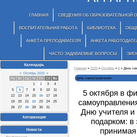
ГЛАВНАЯ
СВЕДЕНИЯ ОБ ОБРАЗОВАТЕЛЬНОЙ 
ВОСПИТАТЕЛЬНАЯ РАБОТА
БИБЛИОТЕКА
ОБЩ
АНКЕТА ПРЕПОДАВАТЕЛЯ
АНКЕТА РАБОТОДАТЕ
ЧАСТО ЗАДАВАЕМЫЕ ВОПРОСЫ
ЭИО
Календарь
Главная
»
2020
»
Октябрь
»
6
» День са
«
Октябрь 2020
»
День самоуправления
Пн
Вт
Ср
Чт
Пт
Сб
Вс
1
2
3
4
5
6
7
8
9
10
11
5 октября в ф
12
13
14
15
16
17
18
самоуправления
19
20
21
22
23
24
25
26
27
28
29
30
31
Дню учителя и
Авторизация
подарком: в 
принимая
Новости