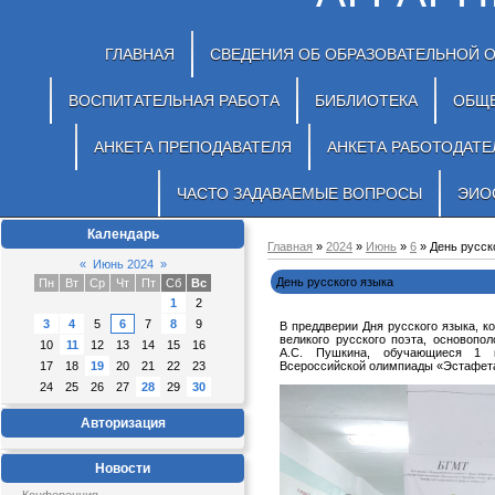
ГЛАВНАЯ
СВЕДЕНИЯ ОБ ОБРАЗОВАТЕЛЬНОЙ 
ВОСПИТАТЕЛЬНАЯ РАБОТА
БИБЛИОТЕКА
ОБЩ
АНКЕТА ПРЕПОДАВАТЕЛЯ
АНКЕТА РАБОТОДАТЕ
ЧАСТО ЗАДАВАЕМЫЕ ВОПРОСЫ
ЭИО
Календарь
Главная
»
2024
»
Июнь
»
6
» День русск
«
Июнь 2024
»
День русского языка
Пн
Вт
Ср
Чт
Пт
Сб
Вс
1
2
3
4
5
6
7
8
9
В преддверии Дня русского языка, к
великого русского поэта, основопо
10
11
12
13
14
15
16
А.С. Пушкина, обучающиеся 1 
17
18
19
20
21
22
23
Всероссийской олимпиады «Эстафета
24
25
26
27
28
29
30
Авторизация
Новости