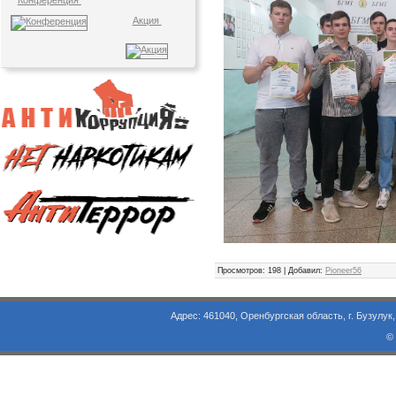
Конференция
Акция
Просмотров
: 198 |
Добавил
:
Pioneer56
Адрес: 461040, Оренбургская область, г. Бузулук, ул. Объезд
©