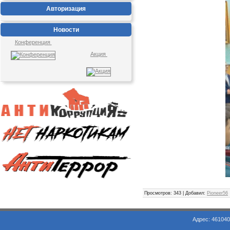
Авторизация
Новости
Конференция
Акция
Просмотров
: 343 |
Добавил
:
Pioneer56
Адрес: 461040, Оренбургская обл