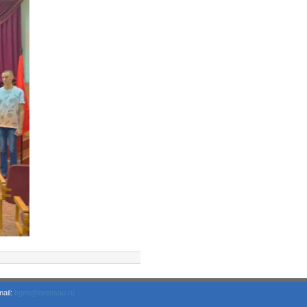
ail:
bgmt@orensau.ru