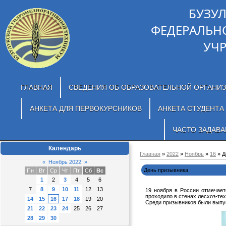
БУЗУ
ФЕДЕРАЛЬН
УЧ
ГЛАВНАЯ
СВЕДЕНИЯ ОБ ОБРАЗОВАТЕЛЬНОЙ ОРГАНИ
АНКЕТА ДЛЯ ПЕРВОКУРСНИКОВ
АНКЕТА СТУДЕНТА
ЧАСТО ЗАДАВ
Календарь
Главная
»
2022
»
Ноябрь
»
16
» Д
«
Ноябрь 2022
»
День призывника
Пн
Вт
Ср
Чт
Пт
Сб
Вс
1
2
3
4
5
6
7
8
9
10
11
12
13
19 ноября в России отмечае
проходило в стенах лесхоз-те
14
15
16
17
18
19
20
Среди призывников были выпус
21
22
23
24
25
26
27
28
29
30