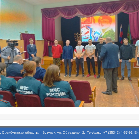
асть, г. Бузулук, ул. Объездная, 2. Тел/факс: +7 (35342) 4-57-91 E-m