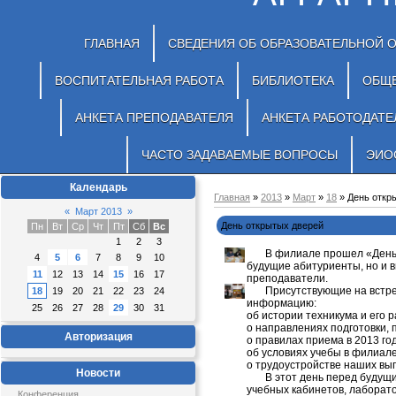
ГЛАВНАЯ
СВЕДЕНИЯ ОБ ОБРАЗОВАТЕЛЬНОЙ 
ВОСПИТАТЕЛЬНАЯ РАБОТА
БИБЛИОТЕКА
ОБЩ
АНКЕТА ПРЕПОДАВАТЕЛЯ
АНКЕТА РАБОТОДАТЕ
ЧАСТО ЗАДАВАЕМЫЕ ВОПРОСЫ
ЭИО
Календарь
Главная
»
2013
»
Март
»
18
» День откр
«
Март 2013
»
День открытых дверей
Пн
Вт
Ср
Чт
Пт
Сб
Вс
1
2
3
В филиале прошел «День от
4
5
6
7
8
9
10
будущие абитуриенты, но и в
11
12
13
14
15
16
17
преподаватели.
Присутствующие на встреч
18
19
20
21
22
23
24
информацию:
25
26
27
28
29
30
31
об истории техникума и его р
о направлениях подготовки, 
Авторизация
о правилах приема в 2013 год
об условиях учебы в филиале
о трудоустройстве наших вып
Новости
В этот день перед будущим
учебных кабинетов, лаборат
Конференция