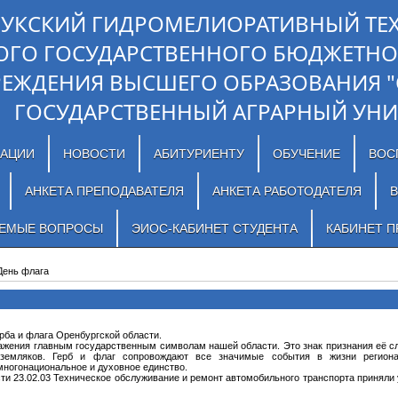
ЛУКСКИЙ ГИДРОМЕЛИОРАТИВНЫЙ ТЕ
ОГО ГОСУДАРСТВЕННОГО БЮДЖЕТНО
РЕЖДЕНИЯ ВЫСШЕГО ОБРАЗОВАНИЯ 
ГОСУДАРСТВЕННЫЙ АГРАРНЫЙ УНИ
ЗАЦИИ
НОВОСТИ
АБИТУРИЕНТУ
ОБУЧЕНИЕ
ВОС
АНКЕТА ПРЕПОДАВАТЕЛЯ
АНКЕТА РАБОТОДАТЕЛЯ
В
АЕМЫЕ ВОПРОСЫ
ЭИОС-КАБИНЕТ СТУДЕНТА
КАБИНЕТ П
День флага
рба и флага Оренбургской области.
важения главным государственным символам нашей области. Это знак признания её с
 земляков. Герб и флаг сопровождают все значимые события в жизни региона
многонациональное и духовное единство.
ти 23.02.03 Техническое обслуживание и ремонт автомобильного транспорта приняли