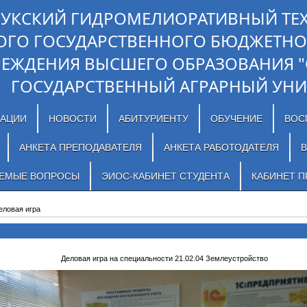
ЛУКСКИЙ ГИДРОМЕЛИОРАТИВНЫЙ ТЕ
ОГО ГОСУДАРСТВЕННОГО БЮДЖЕТНО
РЕЖДЕНИЯ ВЫСШЕГО ОБРАЗОВАНИЯ 
ГОСУДАРСТВЕННЫЙ АГРАРНЫЙ УНИ
ЗАЦИИ
НОВОСТИ
АБИТУРИЕНТУ
ОБУЧЕНИЕ
ВОС
АНКЕТА ПРЕПОДАВАТЕЛЯ
АНКЕТА РАБОТОДАТЕЛЯ
В
АЕМЫЕ ВОПРОСЫ
ЭИОС-КАБИНЕТ СТУДЕНТА
КАБИНЕТ П
еловая игра
Деловая игра на специальности 21.02.04 Землеустройство