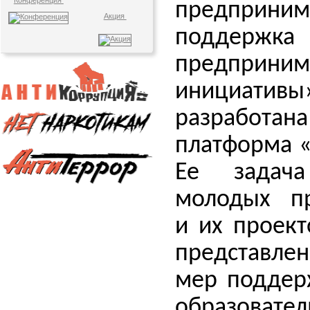
Конференция
предприн
Акция
поддержка
предприним
инициа
разработ
платформа 
Ее задач
молодых п
и их проект
представле
мер поддер
образовател