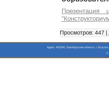
Презентация 
"Конструкториу
Просмотров
: 447 |
Адрес: 461040, Оренбургская область, г. Бузулук, ул. Объезд
©