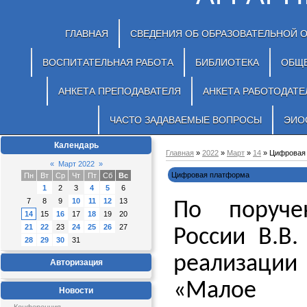
ГЛАВНАЯ
СВЕДЕНИЯ ОБ ОБРАЗОВАТЕЛЬНОЙ 
ВОСПИТАТЕЛЬНАЯ РАБОТА
БИБЛИОТЕКА
ОБЩ
АНКЕТА ПРЕПОДАВАТЕЛЯ
АНКЕТА РАБОТОДАТЕ
ЧАСТО ЗАДАВАЕМЫЕ ВОПРОСЫ
ЭИО
Календарь
Главная
»
2022
»
Март
»
14
» Цифровая
«
Март 2022
»
Цифровая платформа
Пн
Вт
Ср
Чт
Пт
Сб
Вс
1
2
3
4
5
6
7
8
9
10
11
12
13
По поруче
14
15
16
17
18
19
20
21
22
23
24
25
26
27
России В.В.
28
29
30
31
реализац
Авторизация
«Малое
Новости