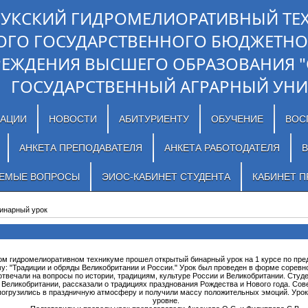
ЛУКСКИЙ ГИДРОМЕЛИОРАТИВНЫЙ ТЕ
ОГО ГОСУДАРСТВЕННОГО БЮДЖЕТНО
РЕЖДЕНИЯ ВЫСШЕГО ОБРАЗОВАНИЯ 
ГОСУДАРСТВЕННЫЙ АГРАРНЫЙ УНИ
ЗАЦИИ
НОВОСТИ
АБИТУРИЕНТУ
ОБУЧЕНИЕ
ВОС
АНКЕТА ПРЕПОДАВАТЕЛЯ
АНКЕТА РАБОТОДАТЕЛЯ
В
АЕМЫЕ ВОПРОСЫ
ЭИОС-КАБИНЕТ СТУДЕНТА
КАБИНЕТ П
инарный урок
ком гидромелиоративном техникуме прошел открытый бинарный урок на 1 курсе по пре
у: "Традиции и обряды Великобритании и России." Урок был проведен в форме соревно
твечали на вопросы по истории, традициям, культуре России и Великобритании. Студ
Великобритании, рассказали о традициях празднования Рождества и Нового года. Со
 погрузились в праздничную атмосферу и получили массу положительных эмоций. Ур
уровне.