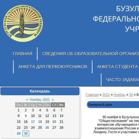
БУЗУ
ФЕДЕРАЛЬН
УЧ
ГЛАВНАЯ
СВЕДЕНИЯ ОБ ОБРАЗОВАТЕЛЬНОЙ ОРГАНИ
АНКЕТА ДЛЯ ПЕРВОКУРСНИКОВ
АНКЕТА СТУДЕНТА
ЧАСТО ЗАДАВ
Календарь
Главная
»
2021
»
Ноябрь
»
30
» Б
«
Ноябрь 2021
»
Бинарный урок
Пн
Вт
Ср
Чт
Пт
Сб
Вс
1
2
3
4
5
6
7
8
9
10
11
12
13
14
30 ноября в Бузулукс
"Обществознание" на тем
15
16
17
18
19
20
21
интересом обучающиеся о
22
23
24
25
26
27
28
взаимоотношении России и 
Лондону. Гости и участники
29
30