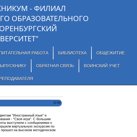
ХНИКУМ - ФИЛИАЛ
ГО ОБРАЗОВАТЕЛЬНОГО
"ОРЕНБУРГСКИЙ
ВЕРСИТЕТ"
ПИТАТЕЛЬНАЯ РАБОТА
БИБЛИОТЕКА
ОБЩЕЖИТИЕ
ЫПУСКНИКУ
ОБРАТНАЯ СВЯЗЬ
ВОИНСКИЙ УЧЕТ
РЕПОДАВАТЕЛЯ
13:59
дметам "Иностранный язык" и
вания - "Своя игра". С большим
енты выступили с сообщениями о
вершили виртуальную экскурсию по
ок прошел на высоком методическом