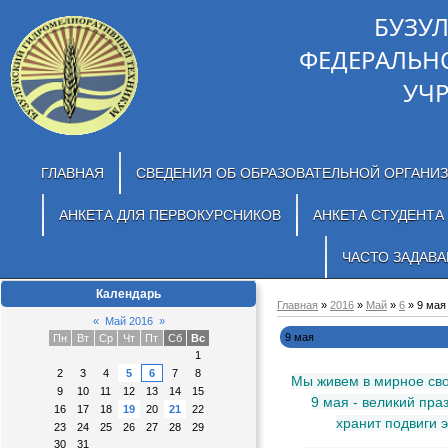
БУЗУ
ФЕДЕРАЛЬН
УЧ
ГЛАВНАЯ
СВЕДЕНИЯ ОБ ОБРАЗОВАТЕЛЬНОЙ ОРГАНИ
АНКЕТА ДЛЯ ПЕРВОКУРСНИКОВ
АНКЕТА СТУДЕНТА
ЧАСТО ЗАДАВ
Календарь
Главная
»
2016
»
Май
»
6
» 9 мая
«
Май 2016
»
9 мая
Пн
Вт
Ср
Чт
Пт
Сб
Вс
1
2
3
4
5
6
7
8
Мы живем в мирное сво
9
10
11
12
13
14
15
9 мая - великий пра
16
17
18
19
20
21
22
хранит подвиги э
23
24
25
26
27
28
29
30
31