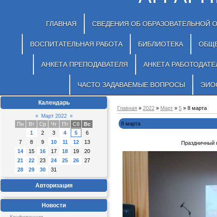
ГЛАВНАЯ
СВЕДЕНИЯ ОБ ОБРАЗОВАТЕЛЬНОЙ 
ВОСПИТАТЕЛЬНАЯ РАБОТА
БИБЛИОТЕКА
ОБЩ
АНКЕТА ПРЕПОДАВАТЕЛЯ
АНКЕТА РАБОТОДАТЕ
ЧАСТО ЗАДАВАЕМЫЕ ВОПРОСЫ
ЭИО
Календарь
Главная
»
2022
»
Март
»
5
» 8 марта
«
Март 2022
»
8 марта
Пн
Вт
Ср
Чт
Пт
Сб
Вс
1
2
3
4
5
6
7
8
9
10
11
12
13
Праздничный 
14
15
16
17
18
19
20
21
22
23
24
25
26
27
28
29
30
31
Авторизация
Новости