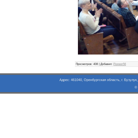
Просмотров
: 408 |
Добавил
:
Pioneer56
Адрес: 461040, Оренбургская область, г. Бузулук, ул. Объезд
©