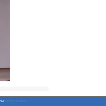
ail:
bgmt@orensau.ru