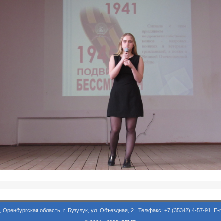
асть, г. Бузулук, ул. Объездная, 2. Тел/факс: +7 (35342) 4-57-91 E-m