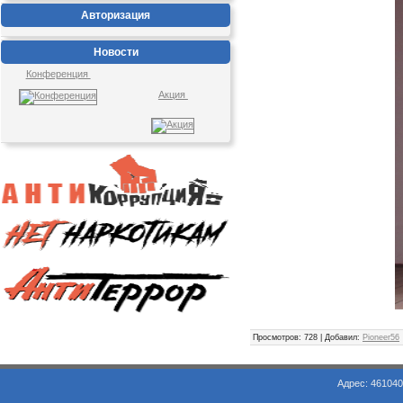
Авторизация
Новости
Конференция
Акция
Просмотров
: 728 |
Добавил
:
Pioneer56
Адрес: 461040, Оренбургская обл