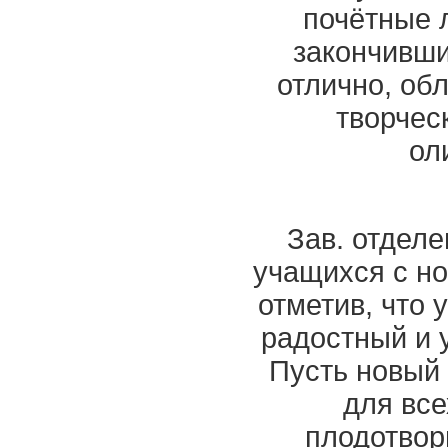
почётные 
закончивши
отлично, об
творчес
ол
Зав. отдел
учащихся с н
отметив, что 
радостный и 
Пусть новый 
для все
плодотвор