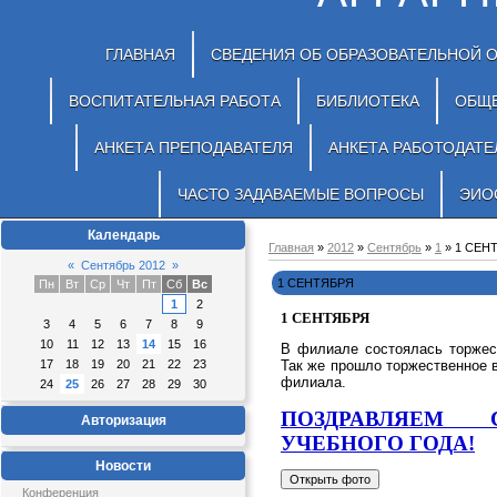
ГЛАВНАЯ
СВЕДЕНИЯ ОБ ОБРАЗОВАТЕЛЬНОЙ 
ВОСПИТАТЕЛЬНАЯ РАБОТА
БИБЛИОТЕКА
ОБЩ
АНКЕТА ПРЕПОДАВАТЕЛЯ
АНКЕТА РАБОТОДАТЕ
ЧАСТО ЗАДАВАЕМЫЕ ВОПРОСЫ
ЭИО
Календарь
Главная
»
2012
»
Сентябрь
»
1
» 1 СЕН
«
Сентябрь 2012
»
1 СЕНТЯБРЯ
Пн
Вт
Ср
Чт
Пт
Сб
Вс
1
2
1 СЕНТЯБРЯ
3
4
5
6
7
8
9
10
11
12
13
14
15
16
В филиале состоялась торжес
Так же прошло торжественное 
17
18
19
20
21
22
23
филиала.
24
25
26
27
28
29
30
ПОЗДРАВЛЯЕМ
Авторизация
УЧЕБНОГО ГОДА!
Новости
Конференция