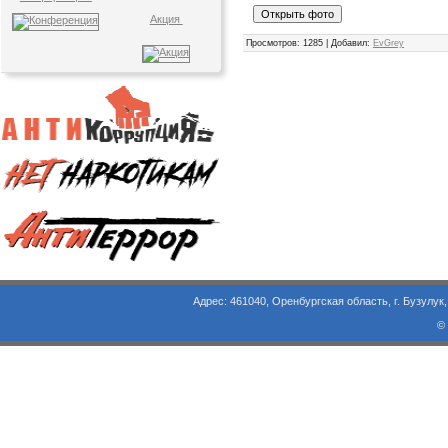
Акция
Просмотров
: 1285 |
Добавил
:
EvGrey
Адрес: 461040, Оренбургская область, г. Бузулук, ул. Объезд
©