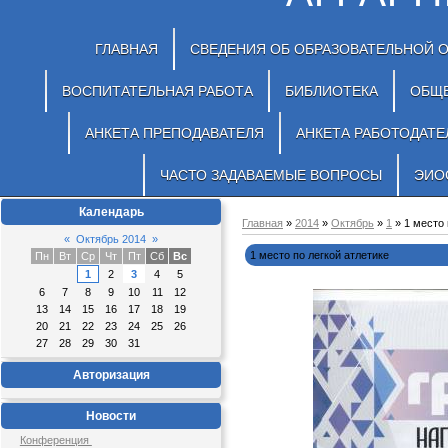
ГЛАВНАЯ
СВЕДЕНИЯ ОБ ОБРАЗОВАТЕЛЬНОЙ 
ВОСПИТАТЕЛЬНАЯ РАБОТА
БИБЛИОТЕКА
ОБЩ
АНКЕТА ПРЕПОДАВАТЕЛЯ
АНКЕТА РАБОТОДАТЕ
ЧАСТО ЗАДАВАЕМЫЕ ВОПРОСЫ
ЭИО
Календарь
Главная
»
2014
»
Октябрь
»
1
» 1 место 
«
Октябрь 2014
»
1 место по легкой атлетике
Пн
Вт
Ср
Чт
Пт
Сб
Вс
1
2
3
4
5
6
7
8
9
10
11
12
13
14
15
16
17
18
19
20
21
22
23
24
25
26
27
28
29
30
31
Авторизация
Новости
Конференция