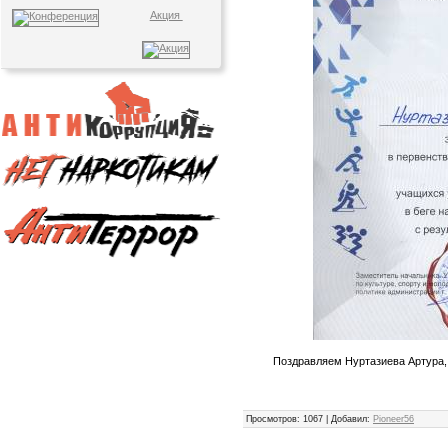
Акция
Поздравляем Нуртазиева Артура, 
Просмотров
: 1067 |
Добавил
:
Pioneer56