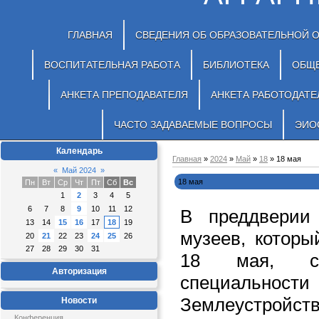
ГЛАВНАЯ
СВЕДЕНИЯ ОБ ОБРАЗОВАТЕЛЬНОЙ 
ВОСПИТАТЕЛЬНАЯ РАБОТА
БИБЛИОТЕКА
ОБЩ
АНКЕТА ПРЕПОДАВАТЕЛЯ
АНКЕТА РАБОТОДАТЕ
ЧАСТО ЗАДАВАЕМЫЕ ВОПРОСЫ
ЭИО
Календарь
Главная
»
2024
»
Май
»
18
» 18 мая
«
Май 2024
»
18 мая
Пн
Вт
Ср
Чт
Пт
Сб
Вс
1
2
3
4
5
6
7
8
9
10
11
12
В преддверии
13
14
15
16
17
18
19
музеев, которы
20
21
22
23
24
25
26
27
28
29
30
31
18 мая, с
Авторизация
специальн
Землеустройст
Новости
Конференция