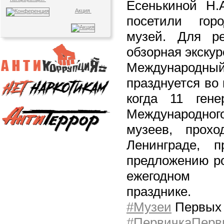
Есенькиной Н.
Акция
посетили горо
музей. Для р
обзорная экскур
Международ
празднуется во 
когда 11 гене
Междунар
музеев, прох
Ленинграде, 
предложению ро
ежегодном 
празднике.
#Музеи
Первых
#ПервичкаПерв