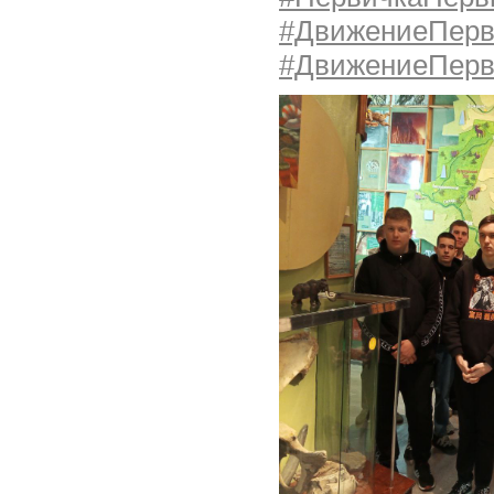
#ДвижениеПерв
#ДвижениеПер