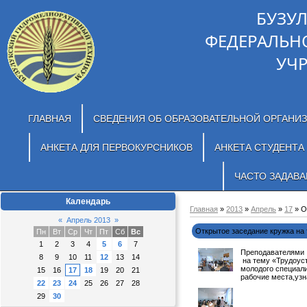
БУЗУ
ФЕДЕРАЛЬН
УЧ
ГЛАВНАЯ
СВЕДЕНИЯ ОБ ОБРАЗОВАТЕЛЬНОЙ ОРГАНИ
АНКЕТА ДЛЯ ПЕРВОКУРСНИКОВ
АНКЕТА СТУДЕНТА
ЧАСТО ЗАДАВ
Календарь
Главная
»
2013
»
Апрель
»
17
» О
«
Апрель 2013
»
Открытое заседание кружка на
Пн
Вт
Ср
Чт
Пт
Сб
Вс
1
2
3
4
5
6
7
Преподавателями с
8
9
10
11
12
13
14
на тему «Трудоус
молодого специали
15
16
17
18
19
20
21
рабочие места,узн
22
23
24
25
26
27
28
29
30