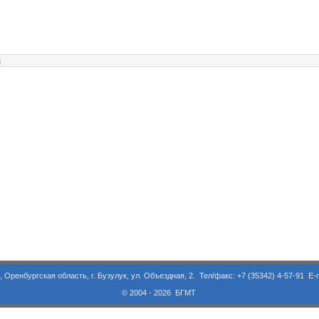
6
асть, г. Бузулук, ул. Объездная, 2. Тел/факс: +7 (35342) 4-57-91 E-m
© 2004 - 2026 БГМТ