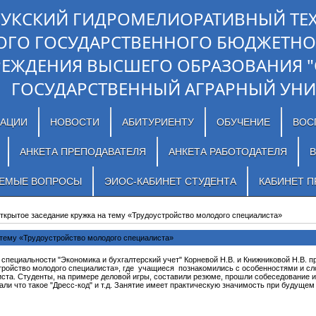
ЛУКСКИЙ ГИДРОМЕЛИОРАТИВНЫЙ ТЕ
ОГО ГОСУДАРСТВЕННОГО БЮДЖЕТНО
РЕЖДЕНИЯ ВЫСШЕГО ОБРАЗОВАНИЯ 
ГОСУДАРСТВЕННЫЙ АГРАРНЫЙ УНИ
ЗАЦИИ
НОВОСТИ
АБИТУРИЕНТУ
ОБУЧЕНИЕ
ВОС
АНКЕТА ПРЕПОДАВАТЕЛЯ
АНКЕТА РАБОТОДАТЕЛЯ
В
АЕМЫЕ ВОПРОСЫ
ЭИОС-КАБИНЕТ СТУДЕНТА
КАБИНЕТ П
ткрытое заседание кружка на тему «Трудоустройство молодого специалиста»
 тему «Трудоустройство молодого специалиста»
пециальности "Экономика и бухгалтерский учет" Корневой Н.В. и Книжниковой Н.В. п
тройство молодого специалиста», где учащиеся познакомились с особенностями и с
ста. Студенты, на примере деловой игры, составили резюме, прошли собеседование 
али что такое "Дресс-код" и т.д. Занятие имеет практическую значимость при будуще