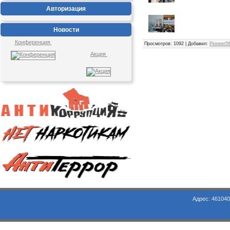
Авторизация
Новости
Конференция
Просмотров
: 1092 |
Добавил
:
Pioneer5
Акция
Адрес: 461040, Оренбургская обл