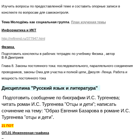
Изучить вопросы по предоставленной теме и составить опорные записи в
конспекте по вопросам для самоконтроля.
Тема Молодёжь как социальная группа
.
План изучения темы
Информатика и ИКТ
http://reftrend.ru/377947.html
Физика
.
Подготовить конспекты в рабочих тетрадях по учебнику Физика , автор
В.Ф.Дмитриев
Глава 8. Законы постоянного тока: последовательного, параллельного соединения
проводников, законы Ома для участка и полной цепи, Джоуля -Ленца. Работа и
мощность постоянного тока
Дисциплина "Русский язык и литература"
Подготовить сообщение по биографии И.С. Тургенева;
читать роман И.С. Тургенева "Отцы и дети"; написать
сочинение на тему: "Образ Евгения Базарова в романе И.С.
Тургенева "отцы и дети".
21 ПОТ
ОП.01 Инженерная графика