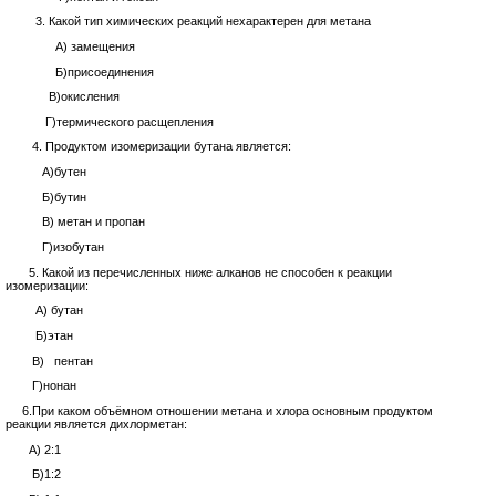
3. Какой тип химических реакций нехарактерен для метана
А) замещения
Б)присоединения
В)окисления
Г)термического расщепления
4. Продуктом изомеризации бутана является:
А)бутен
Б)бутин
В) метан и пропан
Г)изобутан
5. Какой из перечисленных ниже алканов не способен к реакции
изомеризации:
А) бутан
Б)этан
В) пентан
Г)нонан
6.При каком объёмном отношении метана и хлора основным продуктом
реакции является дихлорметан:
А) 2:1
Б)1:2