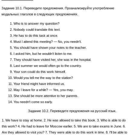
Задание 10.1. Переведите предложения. Проанализируйте употребле­ние
модальных глаголов в следующих предложениях.
Who is to answer my question?
Nobody could translate this text.
He has to do this task at once.
Must I attend this meeting? — No, you needn't.
You should have shown your notes to the teacher.
I asked him, but he wouldn't listen to me.
They should have visited her, she was in the hospital.
Last summer we would often go to the country.
Your son could do this work himself.
Would you tell me the way to the station?
Your friend might have informed us.
May I leave for a while? — Yes, you may.
She should be more attentive to her parents.
You needn't come so early.
Задание 10.2. Переведите предложения на русский язык.
1. We have to stay at home. 2. He was allowed to take this book. 3. Who is able to do
this work? 4. He had to leave for Moscow earlier. 5. We are to take exams in June. 6.
Are they allowed to visit you? 7. They were able to do this work in time. 8. I'll be able to