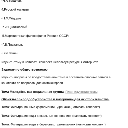
-Н.А.Бердяев.
4.Русский космизм:
-Н.Ф.Фёдоров;
-К.Э.Циолковский.
5.Марксистская философия в Росси и СССР:
-Г.В.Плеханов;
-В.И.Ленин.
Изучить тему и написать конспект, используя ресурсы Интернета
Задание по обществознанию
Изучить вопросы по предоставленной теме и составить опорные записи в
конспекте по вопросам для самоконтроля.
Тема Молодёжь как социальная группа
.
План изучения темы
Объекты природообустройства
и материалы для их строительства
Тема: Фильтрационные деформации. Дренажи (написать конспект)
Тема: Фильтрация воды в скальных основаниях (написать конспект)
Тема: Фильтрация воды в береговых примыканиях (написать конспект)