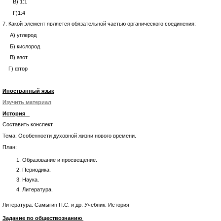
В) 1:1
Г)1:4
7. Какой элемент является обязательной частью органического соединения:
А) углерод
Б) кислород
В) азот
Г) фтор
Иностранный язык
Изучить материал
История
Составить конспект
Тема: Особенности духовной жизни нового времени.
План:
Образование и просвещение.
Периодика.
Наука.
Литература.
Литература: Самыгин П.С. и др. Учебник: История
Задание по обществознанию