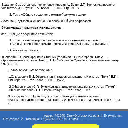
Задание. Самостоятельное конспектирование. Зузик Д.Т. Экономика водного
хозяйства/ Д.Т. Зузик. – М.:Колос С., 2012. стр. 297-361.
Тема «Общие сведения о сметной документации».
Задание. Подготовка и написание сообщений или рефератов.
Эксплуатация мелиоративных систем
здел 1 Общие сведения о хозяйстве
Естественноисторические условия оросительной системы
Общие природно-климатические условия. (Выполнить описание)
Основные источники:
1Соболин Г.В. Мелиорация в степных условиях Южного Урала. Том 2.
Оросительные системы [Текст] / Г. В. Соболин. – Оренбург: Издательский центр
ОГАУ. 2011.
Дополнительные источники:
1.Ольгаренко В.И. Эксплуатация гидромелиоративных систем [Текст] В.И.
Ольгаренко. – М.: Колос, 1980. – 352 с.
2.Оффенгенден С.Р. Эксплуатация гидромелиоративных систем [Текст]
Учебное пособие / С.Р. Оффенгенден. - М.: Колос, 1972 .
3.Бочкарев Я. В. Практикум по эксплуатации и автоматизации
гидромелиоративных систем [Текст] / Я. В Бочкарев. - М.: Колос, 1980. – 403
с.
Адрес: 461040, Оренбургская область, г. Бузулук, ул.
Объездная, 2. Тел/факс: +7 (35342) 4-57-91 E-mail:
bgmt@orensau.ru