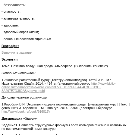
- безопасность;
- опасность;
- жизнедеятельность;
- здоровье;
- здоровый образ жизни;
- основные составляющие ЗОЖ.
География
Выполнить задание
Экология
Тема: Наземно-воздушная среда. Атмосфера. (Выполнить конспект)
Основные источники:
1.Экология [электронный курс]: [Текст]/учебник/под ред. Тотай А.В.- М.:
Издательство Юрайт, 2014. - 434 с. (электронный ресурс
http://www.biblio-
online.ru/thematic/?9&id=urait.content.58EB1999-FE44-4E3C-813C-
8A297E7D382A&type=c_pub
)
Дополнительные источники:
1.Коробкин В.И. Экология и охрана окружающей среды [электронный курс]: [Текст]
/учебник/В.И. Коробкин. - М.: КноРус, 2014.- 336с. (электронный ресурс
http://www.book.ru/book/916015
)
Дисциплина «Химия»
Задание1.
Написать структурные формулы всех изомеров гексана и назвать их
по систематической номенклатуре.