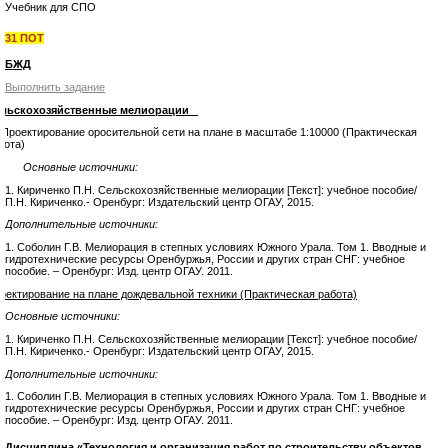
Учебник для СПО
31 ПОТ
БЖД
Выполнить задание
льскохозяйственные мелиорации
оектирование оросительной сети на плане в масштабе 1:10000 (Практическая
бота)
Основные источники:
1. Кириченко П.Н. Сельскохозяйственные мелиорации [Текст]: учебное пособие/
П.Н. Кириченко.- Оренбург: Издательский центр ОГАУ, 2015.
Дополнительные источники:
1. Соболин Г.В. Мелиорация в степных условиях Южного Урала. Том 1. Вводные и
гидротехнические ресурсы Оренбуржья, России и других стран СНГ: учебное
пособие. – Оренбург: Изд. центр ОГАУ. 2011.
оектирование на плане дождевальной техники (Практическая работа)
Основные источники:
1. Кириченко П.Н. Сельскохозяйственные мелиорации [Текст]: учебное пособие/
П.Н. Кириченко.- Оренбург: Издательский центр ОГАУ, 2015.
Дополнительные источники:
1. Соболин Г.В. Мелиорация в степных условиях Южного Урала. Том 1. Вводные и
гидротехнические ресурсы Оренбуржья, России и других стран СНГ: учебное
пособие. – Оренбург: Изд. центр ОГАУ. 2011.
Дисциплина «Технология и организация работ по строительству объектов