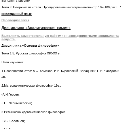
Выполнить рисунок
Тема «Поверхности и тела. Проецирование многогранников» стр.107-109 рис.8.7
Иностранный язык
Переведите текст
Дисциплина «Аналитическая химия»
Выполнить самостоятельную работу по нахождению грамм-эквивалента
веществ.
Дисциплина «Основы философии»
Тема 1.5. Русская философия XIX-XX в.
План изучения:
1.Славянофильство: А.С. Хомяков, И.В. Киреевский. Западники: П.Я. Чаадаев и
др.
2.Материалистическая философия 19в.:
-А.И.Герцен;
-Н.Г. Чернышевский;
3.Религиозно-идеалистическая философия:
-В.С. Соловьёв;