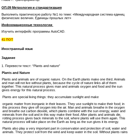
ОП.09 Метрология и стандартизация
Выполнить практическую работу №1 по теме: «Международная система единиц
физических величин. Единицы прошлых лет»
Информационные технологии
Изучить интерфейс программы AutoCAD.
41 ПОТ
Иностранный язык
Задание
1. Перевести текст: “Plants and nature”
Plants and Nature
Plants and animals are of organic nature. On the Earth plants make one third. Animals
and man will not live without plants, because the cycle of nature links all of them
together. This natural process gives man and animals oxygen and food and the sun
gives energy for this natural process.
Plants are special living things: they accumulate sunlight and make
organic matter from inorganic in their leaves. They use sunlight to make their food; in
this process they give off oxygen into the air. Man and animals breathe in the oxygen
and breathe out carbon dioxide, which plants combine with the sun energy, water and
minerals from the soil and in this way make their food. After plants and animals die,
rotting process gives back minerals to the soil, where plants will use them again. This
natural process will take place on the Earth as long as the sun gives it its energy.
Plants also play a very important part in conservation and protection of soil, water and
animals. They protect soil from the wind and keep water in the soil. Without plants rains