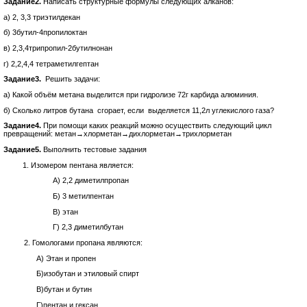
Задание2.
Написать структурные формулы следующих алканов:
а) 2, 3,3 триэтилдекан
б) 3бутил-4пропилоктан
в) 2,3,4трипропил-2бутилнонан
г) 2,2,4,4 тетраметилгептан
Задание3.
Решить задачи:
а) Какой объём метана выделится при гидролизе 72г карбида алюминия.
б) Сколько литров бутана сгорает, если выделяется 11,2л углекислого газа?
Задание4.
При помощи каких реакций можно осуществить следующий цикл
превращений: метан→хлорметан→дихлорметан→трихлорметан
Задание5.
Выполнить тестовые задания
Изомером пентана является:
А) 2,2 диметилпропан
Б) 3 метилпентан
В) этан
Г) 2,3 диметилбутан
2. Гомологами пропана являются:
А) Этан и пропен
Б)изобутан и этиловый спирт
В)бутан и бутин
Г)пентан и гексан