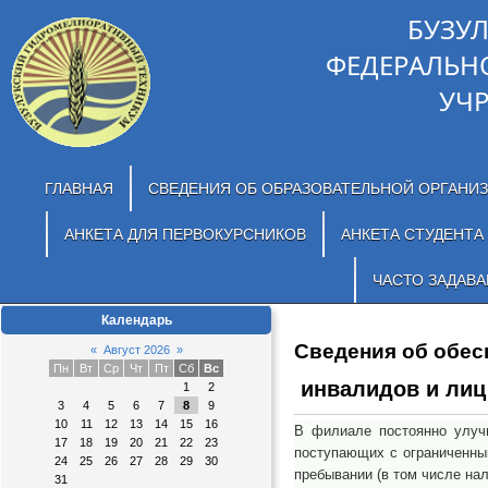
БУЗУ
ФЕДЕРАЛЬН
УЧ
ГЛАВНАЯ
СВЕДЕНИЯ ОБ ОБРАЗОВАТЕЛЬНОЙ ОРГАНИ
АНКЕТА ДЛЯ ПЕРВОКУРСНИКОВ
АНКЕТА СТУДЕНТА
ЧАСТО ЗАДАВ
Календарь
Сведения об обес
«
Август 2026
»
Пн
Вт
Ср
Чт
Пт
Сб
Вс
инвалидов и лиц
1
2
3
4
5
6
7
8
9
10
11
12
13
14
15
16
В филиале постоянно улучш
17
18
19
20
21
22
23
поступающих с ограниченным
24
25
26
27
28
29
30
пребывании (в том числе на
31