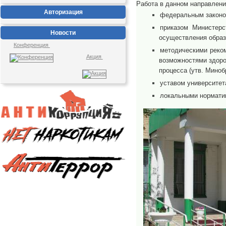
Работа в данном направлен
Авторизация
федеральным законом
приказом Министер
Новости
осуществления образ
Конференция
методическими реком
Акция
возможностями здоро
процесса (утв. Миноб
уставом университет
локальными нормати