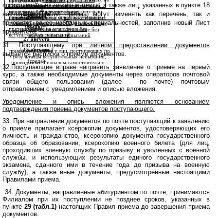
поступающих
только по результатам
проводимых Филиалом
–
поступающих на целевые места, а также лиц, указанных в пункте 18
–
результатам вступительных испытаний,
20 июня
ГИА, а также лиц, претендующих на
самостоятельно
проводимых Филиалом самостоятельно
зачисление без вступительных
настоящих Правил приема) могут изменять как перечень, так и
25 августа
15 августа
20 июня
прием документов у лиц, поступающих
(среда)
прием документов у лиц, поступающих
испытаний
приоритет ранее избранных специальностей, заполнив новый Лист
только по результатам ЕГЭ,
а также лиц,
только по результатам ГИА,
а также лиц,
(суббота)
(среда)
(среда)
–
претендующих на зачисление без
претендующих на зачисление без
приоритета.
вступительных испытаний
вступительных испытаний
–
27 августа
31. Поступающему
при личном предоставлении документов
15 августа
(понедельник)
прием документов у лиц, поступающих по
выдается расписка о приеме документов.
результатам вступительных испытаний,
(среда)
проводимых Филиалом самостоятельно -
32.
Поступающие вправе направить заявление о приеме на первый
курс, а также необходимые документы через операторов почтовой
связи общего пользования (далее - по почте) почтовым
отправлением с уведомлением и описью вложения.
Уведомление и опись вложения являются основанием
подтверждения приема документов поступающего.
33. При направлении документов по почте поступающий к заявлению
о приеме прилагает ксерокопии документов, удостоверяющих его
личность и гражданство, ксерокопию документа государственного
образца об образовании, ксерокопию военного билета (для лиц,
проходивших военную службу по призыву и уволенных с военной
службы, и использующих результаты единого государственного
экзамена, сданного ими в течение года до призыва на военную
службу), а также иные документы, предусмотренные настоящими
Правилами приема.
34. Документы, направленные абитуриентом по почте, принимаются
Филиалом при их поступлении не позднее сроков, указанных в
пункте
29 (табл.1)
настоящих Правил приема до завершения приема
документов.