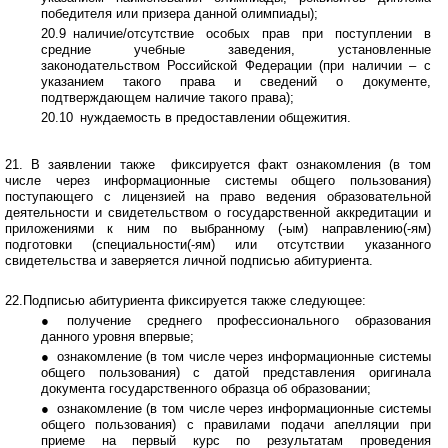
победителя или призера данной олимпиады);
20.9
и
наличие/отсутствие особых прав при поступлении в
средние учебные заведения, установленные
законодательством Российской Федерации (при наличии – с
указанием такого права и сведений о документе,
подтверждающем наличие такого права);
20.10
и
нуждаемость в предоставлении общежития.
21. В
заявлении также
фиксируется факт ознакомления (в том
числе через информационные системы общего пользования)
поступающего с лицензией на право ведения образовательной
деятельности и свидетельством о государственной аккредитации и
приложениями к ним по выбранному (-ым) направлению(-ям)
подготовки (специальности(-ям) или отсутствии указанного
свидетельства и заверяется личной подписью абитуриента.
22.Подписью абитуриента фиксируется также следующее:
●
и
получение среднего профессионального образования
данного уровня впервые;
●
и
ознакомление (в том числе через информационные системы
общего пользования) с датой представления оригинала
документа государственного образца об образовании;
●
и
ознакомление (в том числе через информационные системы
общего пользования) с правилами подачи апелляции при
приеме на первый курс по результатам проведения