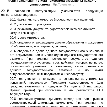
Ф
орма заявления и Листа приоритета размещены на сайте
университета
:
http
://
orensau
.
ru
20.
и
В заявлении поступающим указываются следующие
обязательные сведения:
20.1
и
фамилия, имя, отчество (последнее – при наличии);
20.2
и
дата и место рождения;
20.3
и
реквизиты документа, удостоверяющего его личность,
когда и кем выдан;
20.4
и
место жительства;
20.5
и
сведения о предыдущем уровне образования и документе
об образовании, его подтверждающем;
20.6
и
сведения о сдаче единого государственного экзамена и
его результатах или о месте сдачи единого государственного
экзамена (при наличии нескольких результатов единого
государственного экзамена, срок действия которых не истек,
поступающий указывает в заявлении, какие результаты
единого государственного экзамена и по каким
общеобразовательным предметам он использует);
20.7. об участии в конкурсе на основании вступительных
испытаний, проводимых Филиалом самостоятельно (для
граждан, указанных в подпункте 3.2 пункта 3 настоящих
Правил приема) при отсутствии у них результатов ЕГЭ
текущего года;
20.8
и
наличие/отсутствие диплома победителя или призера
соответствующей олимпиады школьников (при наличии – с
указанием наименования олимпиады, реквизитов диплома