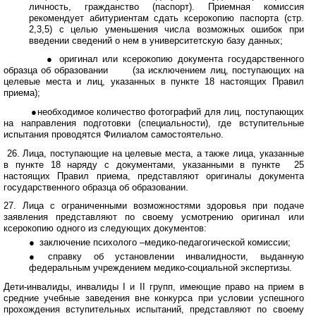
личность, гражданство (паспорт). Приемная комиссия
рекомендует абитуриентам сдать ксерокопию паспорта (стр.
2,3,5) с целью уменьшения числа возможных ошибок при
введении сведений о нем в университетскую базу данных;
●
и
оригинал или ксерокопию документа государственного
образца об образовании
(за исключением лиц, поступающих на
целевые места и лиц, указанных в пункте 18 настоящих Правил
приема);
●необходимое количество фотографий для лиц, поступающих
на направления подготовки (специальности), где вступительные
испытания проводятся Филиалом самостоятельно.
26. Лица, поступающие на целевые места, а также лица, указанные
в пункте 18 наряду с документами, указанными в пункте
25
настоящих Правил приема, представляют оригиналы документа
государственного образца об образовании.
27. Лица с ограниченными возможностями здоровья при подаче
заявления представляют по своему усмотрению оригинал или
ксерокопию одного из следующих документов:
●
и
заключение психолого –медико-педагогической комиссии;
●
и
справку об установлении инвалидности, выданную
федеральным учреждением медико-социальной экспертизы.
Дети-инвалиды, инвалиды I и II групп, имеющие право на прием в
средние учебные заведения вне конкурса при условии успешного
прохождения вступительных испытаний, представляют по своему