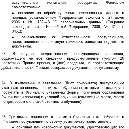
вступительных испытаний, проводимых Филиалом
самостоятельно;
●
и
согласие на обработку своих персональных данных в
порядке, установленном Федеральным законом от 27 июля
2006 г
. № 152-ФЗ "О персональных данных" (Собрание
законодательства Российской Федерации, 2006, № 31, ст.
3451);
●
и
ознакомление об ответственности поступающего,
представившего в приемную комиссию заведомо подложные
документы.
23. В случае предоставления поступающим заявления,
содержащего не все сведения, предусмотренные пунктом 20
настоящих Правил приема, и (или) сведения, не соответствующие
действительности, Филиал возвращает документы поступающему.
24. В
приложении к заявлению (Лист приоритета) поступающим
указываются
специальности, для обучения по которым он планирует
поступать в Филиал, с указанием формы получения образования
(очная и/или заочная) и условий обучения (бюджетные места, места
по договорам с оплатой стоимости обучения).
25.
и
При подаче заявления о приеме в Университет для обучения в
Филиале поступающий по своему усмотрению представляет:
●
и
оригинал или ксерокопию документов, удостоверяющих его