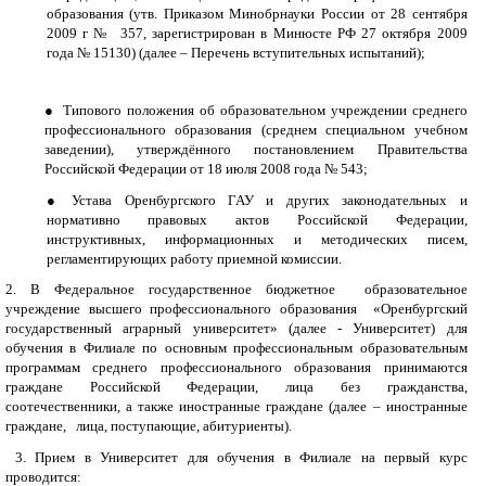
образования (утв. Приказом Минобрнауки России от 28 сентября
2009 г
№
357, зарегистрирован в Минюсте РФ 27 октября 2009
года № 15130) (далее – Перечень вступительных испытаний);
●
и
Типового положения об образовательном учреждении среднего
профессионального образования (среднем специальном учебном
заведении), утверждённого постановлением Правительства
Российской Федерации от 18 июля 2008 года № 543;
●
и
Устава Оренбургского ГАУ и других законодательных и
нормативно правовых актов Российской Федерации,
инструктивных, информационных и методических писем,
регламентирующих работу приемной комиссии.
2.
В Федеральное государственное бюджетное
образовательное
учреждение высшего профессионального образования
«Оренбургский
государственный аграрный университет» (далее - Университет) для
обучения в Филиале по основным профессиональным образовательным
программам среднего профессионального образования
принимаются
граждане Российской Федерации, лица без гражданства,
соотечественники, а также иностранные граждане (далее – иностранные
граждане,
лица, поступающие, абитуриенты).
3.
Прием в Университет для обучения в Филиале на первый курс
проводится: