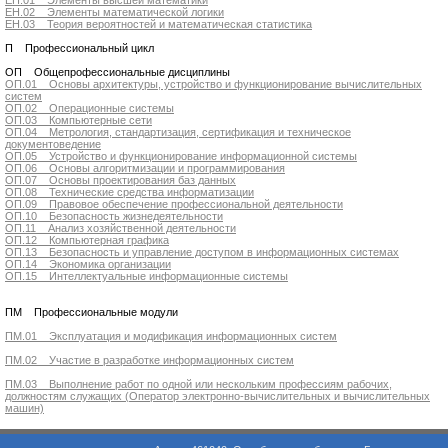
ЕН.02 Элементы математической логики
ЕН.03 Теория вероятностей и математическая статистика
П Профессиональный цикл
ОП Общепрофессиональные дисциплины
ОП.01 Основы архитектуры, устройство и функционирование вычислительных
систем
ОП.02 Операционные системы
ОП.03 Компьютерные сети
ОП.04 Метрология, стандартизация, сертификация и техническое
документоведение
ОП.05 Устройство и функционирование информационной системы
ОП.06 Основы алгоритмизации и программирования
ОП.07 Основы проектирования баз данных
ОП.08 Технические средства информатизации
ОП.09 Правовое обеспечение профессиональной деятельности
ОП.10 Безопасность жизнедеятельности
ОП.11 Анализ хозяйственной деятельности
ОП.12 Компьютерная графика
ОП.13 Безопасность и управление доступом в информационных системах
ОП.14 Экономика организации
ОП.15 Интеллектуальные информационные системы
ПМ Профессиональные модули
ПМ.01 Эксплуатация и модификация информационных систем
ПМ.02 Участие в разработке информационных систем
ПМ.03 Выполнение работ по одной или нескольким профессиям рабочих,
должностям служащих (Оператор электронно-вычислительных и вычислительных
машин)