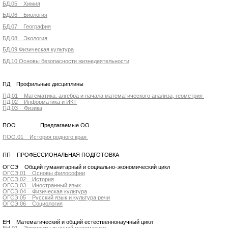
БД.05 Химия
БД.06 Биология
БД.07 География
БД.08 Экология
БД.09 Физическая культура
БД.10 Основы безопасности жизнедеятельности
ПД Профильные дисциплины
ПД.01 Математика: алгебра и начала математического анализа, геометрия
ПД.02 Информатика и ИКТ
ПД.03 Физика
ПОО Предлагаемые ОО
ПОО.01 История родного края
ПП ПРОФЕССИОНАЛЬНАЯ ПОДГОТОВКА
ОГСЭ Общий гуманитарный и социально-экономический цикл
ОГСЭ.01 Основы философии
ОГСЭ.02 История
ОГСЭ.03 Иностранный язык
ОГСЭ.04 Физическая культура
ОГСЭ.05 Русский язык и культура речи
ОГСЭ.06 Социология
ЕН Математический и общий естественнонаучный цикл
ЕН.01 Элементы высшей математики