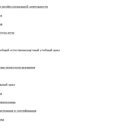
рофессиональной деятельности
ра
ия
тура речи
 естественнонаучный учебный цикл
 природопользования
ый цикл
а
ектроника
изация и сертификация
ика