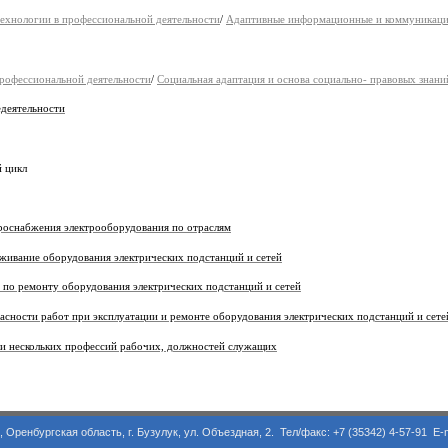
хнологии в профессиональной деятельности
/
Адаптивные информационные и коммуникаци
рофессиональной деятельности
/
Социальная адаптация и основа социально- правовых знани
еятельности
цикл
абжения электрооборудования по отраслям
ие оборудования электрических подстанций и сетей
емонту оборудования электрических подстанций и сетей
и работ при эксплуатации и ремонте оборудования электрических подстанций и сете
скольких профессий рабочих, должностей служащих
асть, г. Бузулук, ул. Объездная, 2. Тел/факс: +7 (35342) 4-57-91 E-m