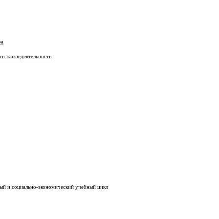
ра
 жизнедеятельности
социально-экономический учебный цикл