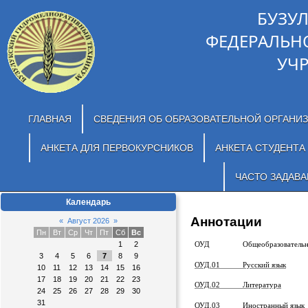
БУЗУ
ФЕДЕРАЛЬН
УЧ
ГЛАВНАЯ
СВЕДЕНИЯ ОБ ОБРАЗОВАТЕЛЬНОЙ ОРГАНИ
АНКЕТА ДЛЯ ПЕРВОКУРСНИКОВ
АНКЕТА СТУДЕНТА
ЧАСТО ЗАДАВ
Календарь
Аннотации
«
Август 2026
»
Пн
Вт
Ср
Чт
Пт
Сб
Вс
1
2
ОУД Общеобразовательные 
3
4
5
6
7
8
9
ОУД.01 Русский язык
10
11
12
13
14
15
16
17
18
19
20
21
22
23
ОУД.02 Литература
24
25
26
27
28
29
30
31
ОУД.03 Иностранный язык