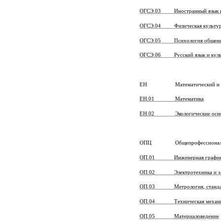
ОГСЭ.03 Иностранный язык в п
ОГСЭ.04 Физическая культу
ОГСЭ.05 Психология общен
ОГСЭ.06 Русский язык и куль
ЕН Математический и общий
ЕН.01 Математика
ЕН.02 Экологические основы
ОПЦ Общепрофессиональн
ОП.01 Инженерная график
ОП.02 Электротехника и эл
ОП.03 Метрология, стандарт
ОП.04 Техническая механ
ОП.05 Материаловедение