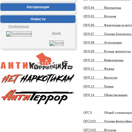
Авторизация
ОУД.04 Математика
ОУД.05 История
Новости
ОУД.06 Физическая культу
Конференция
Акция
ОУД.07 Основы безопасности
ОУД.08 Астрономия
ОУД.09 Родная литература
ОУД.10 Информатика
ОУД.11 Физика
ОУД.12 Биология
ОУД.13 Химия
ОУД.14 Обществознание
ОГСЭ Общий гуманитарный и 
ОГСЭ.01 Основы философии
ОГСЭ.02 История