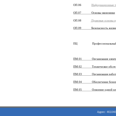
ОП.06
Информационные те
ОП.07 Основы экономики
ОП.08
Правовые основы п
ОП.09 Безопасность жизнед
ПЦ Профессиональный 
ПМ.01 Организация электросн
ПМ.02 Техническое обслуживан
ПМ.03 Организация работ по р
ПМ.04 Обеспечение безопасност
ПМ.05 Освоение одной или не
Адрес: 461040, Оренбургская обл