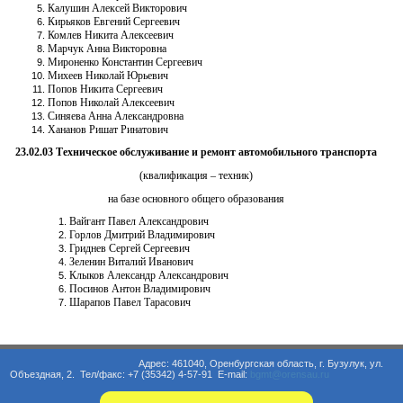
Калушин Алексей Викторович
Кирьяков Евгений Сергеевич
Комлев Никита Алексеевич
Марчук Анна Викторовна
Мироненко Константин Сергеевич
Михеев Николай Юрьевич
Попов Никита Сергеевич
Попов Николай Алексеевич
Синяева Анна Александровна
Хананов Ришат Ринатович
23.02.03 Техническое обслуживание и ремонт автомобильного транспорта
(квалификация – техник)
на базе основного общего образования
Вайгант Павел Александрович
Горлов Дмитрий Владимирович
Гриднев Сергей Сергеевич
Зеленин Виталий Иванович
Клыков Александр Александрович
Посинов Антон Владимирович
Шарапов Павел Тарасович
Адрес: 461040, Оренбургская область, г. Бузулук, ул.
Объездная, 2. Тел/факс: +7 (35342) 4-57-91 E-mail:
bgmt@orensau.ru