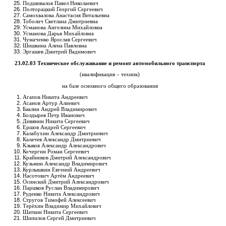
Подшивалов Павел Николаевич
Полторацкий Георгий Сергеевич
Самохвалова Анастасия Витальевна
Тоболич Светлана Дмитриевна
Усманова Ангелина Михайловна
Усманова Дарья Михайловна
Чумаченко Ярослав Сергеевич
Шишкина Алена Павловна
Эргашев Дмитрий Вадимович
23.02.03 Техническое обслуживание и ремонт автомобильного транспорта
(квалификация – техник)
на базе основного общего образования
Агапов Никита Андреевич
Асанов Артур Алиевич
Баклин Андрей Владимирович
Болдырев Петр Иванович
Дивянин Никита Сергеевич
Ершов Андрей Сергеевич
Калабухин Александр Дмитриевич
Калачев Александр Дмитриевич
Клыков Александр Александрович
Кочергин Роман Сергеевич
Крайников Дмитрий Александрович
Кузьмин Александр Владимирович
Курлышкин Евгений Андреевич
Насотович Артём Андреевич
Осинский Дмитрий Александрович
Паршков Руслан Владимирович
Руденко Никита Александрович
Стругов Тимофей Алексеевич
Терёхин Владимир Михайлович
Шаткин Никита Сергеевич
Шипилов Сергей Дмитриевич