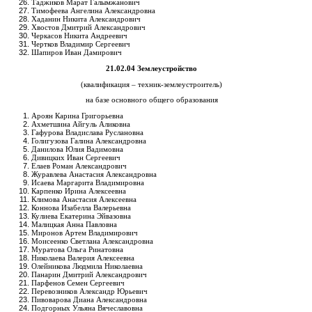
Таджиков Марат Галымжанович
Тимофеева Ангелина Александровна
Хаданин Никита Александрович
Хвостов Дмитрий Александрович
Черкасов Никита Андреевич
Чертков Владимир Сергеевич
Шапиров Иван Дамирович
21.02.04 Землеустройство
(квалификация – техник-землеустроитель)
на базе основного общего образования
Ароян Карина Григорьевна
Ахметшина Айгуль Аликовна
Гафурова Владислава Руслановна
Голигузова Галина Александровна
Данилова Юлия Вадимовна
Дивицких Иван Сергеевич
Елаев Роман Александрович
Журавлева Анастасия Александровна
Исаева Маргарита Владимировна
Карпенко Ирина Алексеевна
Климова Анастасия Алексеевна
Коннова Изабелла Валерьевна
Кулиева Екатерина Эйвазовна
Малицкая Анна Павловна
Миронов Артем Владимирович
Моисеенко Светлана Александровна
Муратова Ольга Ринатовна
Николаева Валерия Алексеевна
Олейникова Людмила Николаевна
Панарин Дмитрий Александрович
Парфенов Семен Сергеевич
Перевозников Александр Юрьевич
Пивоварова Диана Александровна
Подгорных Ульяна Вячеславовна