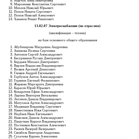
Марчук Анна Викторовна
Мироненко Константин Сергеевич
Михеев Николай Юрьевич
Попов Никита Сергеевич
Попов Николай Алексеевич
Хананов Ришат Ринатович
13.02.07 Электроснабжение (по отраслям)
(квалификация – техник)
на базе основного общего образования
Абубекирова Магдалина Андреевна
Акимова Полина Сергеевна
Антонов Сергей Александрович
Басурманов Руслан Дмитриевич
Бердыев Михаил Дмитриевич
Варлов Владислав Владимирович
Волков Арсений Денисович
Глазков Андрей Евгеньевич
Горбунов Антон Александрович
Горянин Евгений Филиппович
Жаркова Маргарита Дмитриевна
Карасев Юрий Юрьевич
Кондратюк Ефим Александрович
Ларина Виктория Витальевна
Логинов Данила Владимирович
Матухнов Артем Александрович
Медянцев Владимир Сергеевич
Наместников Илья Сергеевич
Недбаев Иван Евгеньевич
Николаев Данила Александрович
Пашуткин Кирилл Владимирович
Постников Константин Алексеевич
Рылеев Валерий Валерьевич
Сковбель Виктория Андреевна
Сухачева Карина Алексеевна