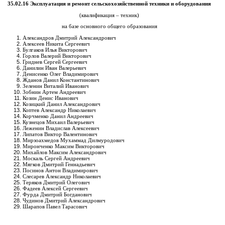
35.02.16 Эксплуатация и ремонт сельскохозяйственной техники и оборудования
(квалификация – техник)
на базе основного общего образования
Александров Дмитрий Александрович
Алексеев Никита Сергеевич
Булгаков Илья Викторович
Горлов Валерий Викторович
Гриднев Сергей Сергеевич
Данилин Иван Валерьевич
Денисенко Олег Владимирович
Жданов Данил Константинович
Зеленин Виталий Иванович
Зобнин Артем Андреевич
Козин Денис Иванович
Козицкий Данил Александрович
Коптев Александр Николаевич
Корчменко Данил Андреевич
Кузнецов Михаил Валерьевич
Леженин Владислав Алексеевич
Липатов Виктор Валентинович
Мирзоахмедов Мухаммад Дилмуродович
Миронченко Максим Викторович
Михайлов Максим Александрович
Москаль Сергей Андреевич
Мягков Дмитрий Геннадьевич
Посинов Антон Владимирович
Слесарев Александр Николаевич
Теряков Дмитрий Олегович
Фадеев Алексей Сергеевич
Фурда Дмитрий Богданович
Чудинов Дмитрий Александрович
Шарапов Павел Тарасович