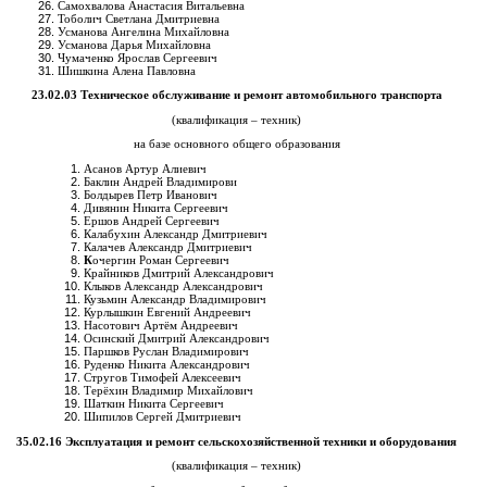
Самохвалова Анастасия Витальевна
Тоболич Светлана Дмитриевна
Усманова Ангелина Михайловна
Усманова Дарья Михайловна
Чумаченко Ярослав Сергеевич
Шишкина Алена Павловна
23.02.03 Техническое обслуживание и ремонт автомобильного транспорта
(квалификация – техник)
на базе основного общего образования
Асанов Артур Алиевич
Баклин Андрей Владимирови
Болдырев Петр Иванович
Дивянин Никита Сергеевич
Ершов Андрей Сергеевич
Калабухин Александр Дмитриевич
Калачев Александр Дмитриевич
К
очергин Роман Сергеевич
Крайников Дмитрий Александрович
Клыков Александр Александрович
Кузьмин Александр Владимирович
Курлышкин Евгений Андреевич
Насотович Артём Андреевич
Осинский Дмитрий Александрович
Паршков Руслан Владимирович
Руденко Никита Александрович
Стругов Тимофей Алексеевич
Терёхин Владимир Михайлович
Шаткин Никита Сергеевич
Шипилов Сергей Дмитриевич
35.02.16 Эксплуатация и ремонт сельскохозяйственной техники и оборудования
(квалификация – техник)