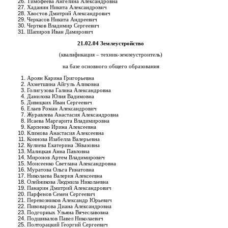
Тимофеева Ангелина Александровна
Хаданин Никита Александрович
Хвостов Дмитрий Александрович
Черкасов Никита Андреевич
Чертков Владимир Сергеевич
Шапиров Иван Дамирович
21.02.04 Землеустройство
(квалификация – техник-землеустроитель)
на базе основного общего образования
Ароян Карина Григорьевна
Ахметшина Айгуль Аликовна
Голигузова Галина Александровна
Данилова Юлия Вадимовна
Дивицких Иван Сергеевич
Елаев Роман Александрович
Журавлева Анастасия Александровна
Исаева Маргарита Владимировна
Карпенко Ирина Алексеевна
Климова Анастасия Алексеевна
Коннова Изабелла Валерьевна
Кулиева Екатерина Эйвазовна
Малицкая Анна Павловна
Миронов Артем Владимирович
Моисеенко Светлана Александровна
Муратова Ольга Ринатовна
Николаева Валерия Алексеевна
Олейникова Людмила Николаевна
Панарин Дмитрий Александрович
Парфенов Семен Сергеевич
Перевозников Александр Юрьевич
Пивоварова Диана Александровна
Подгорных Ульяна Вячеславовна
Подшивалов Павел Николаевич
Полторацкий Георгий Сергеевич