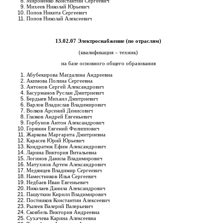
Мироненко Константин Сергеевич
Михеев Николай Юрьевич
Попов Никита Сергеевич
Попов Николай Алексеевич
13.02.07 Электроснабжение (по отраслям)
(квалификация – техник)
на базе основного общего образования
Абубекирова Магдалина Андреевна
Акимова Полина Сергеевна
Антонов Сергей Александрович
Басурманов Руслан Дмитриевич
Бердыев Михаил Дмитриевич
Варлов Владислав Владимирович
Волков Арсений Денисович
Глазков Андрей Евгеньевич
Горбунов Антон Александрович
Горянин Евгений Филиппович
Жаркова Маргарита Дмитриевна
Карасев Юрий Юрьевич
Кондратюк Ефим Александрович
Ларина Виктория Витальевна
Логинов Данила Владимирович
Матухнов Артем Александрович
Медянцев Владимир Сергеевич
Наместников Илья Сергеевич
Недбаев Иван Евгеньевич
Николаев Данила Александрович
Пашуткин Кирилл Владимирович
Постников Константин Алексеевич
Рылеев Валерий Валерьевич
Сковбель Виктория Андреевна
Сухачева Карина Алексеевна