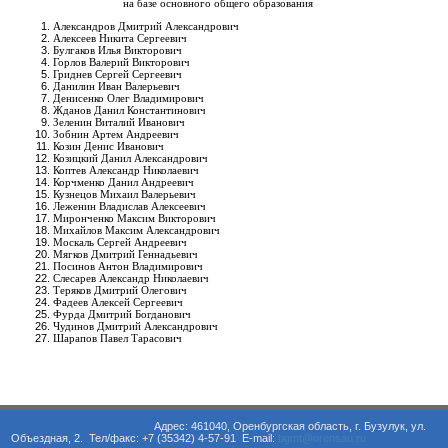
на базе основного общего образования
Александров Дмитрий Александрович
Алексеев Никита Сергеевич
Булгаков Илья Викторович
Горлов Валерий Викторович
Гриднев Сергей Сергеевич
Данилин Иван Валерьевич
Денисенко Олег Владимирович
Жданов Данил Константинович
Зеленин Виталий Иванович
Зобнин Артем Андреевич
Козин Денис Иванович
Козицкий Данил Александрович
Коптев Александр Николаевич
Корчменко Данил Андреевич
Кузнецов Михаил Валерьевич
Леженин Владислав Алексеевич
Миронченко Максим Викторович
Михайлов Максим Александрович
Москаль Сергей Андреевич
Мягков Дмитрий Геннадьевич
Посинов Антон Владимирович
Слесарев Александр Николаевич
Теряков Дмитрий Олегович
Фадеев Алексей Сергеевич
Фурда Дмитрий Богданович
Чудинов Дмитрий Александрович
Шарапов Павел Тарасович
Адрес: 461040, Оренбургская область, г. Бузулук, ул.
Объездная, 2. Тел/факс: +7 (35342) 4-57-91 E-mail:
bgmt@orensau.ru