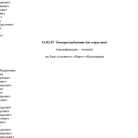
лавович
льевич
рович
евич
ич
а
ергеевич
ч
ич
13.02.07 Электроснабжение (по отраслям)
(квалификация – техник)
на базе основного общего образования
Андреевна
на
риевич
евич
мирович
ич
ич
ндрович
пович
ндрович
ирович
ндрович
геевич
евич
ч
ндрович
мирович
лексеевич