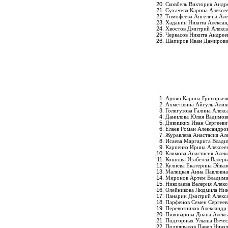
Сковбель Виктория Андр
Сухачева Карина Алексе
Тимофеева Ангелина Але
Хаданин Никита Алекса
Хвостов Дмитрий Алекс
Черкасов Никита Андрее
Шапиров Иван Дамиров
Ароян Карина Григорьев
Ахметшина Айгуль Алик
Голигузова Галина Алекс
Данилова Юлия Вадимов
Дивицких Иван Сергееви
Елаев Роман Александро
Журавлева Анастасия Ал
Исаева Маргарита Влади
Карпенко Ирина Алексее
Климова Анастасия Алек
Коннова Изабелла Валерь
Кулиева Екатерина Эйваз
Малицкая Анна Павловна
Миронов Артем Владим
Николаева Валерия Алекс
Олейникова Людмила Ник
Панарин Дмитрий Алекс
Парфенов Семен Сергеев
Перевозников Александр
Пивоварова Диана Алекс
Подгорных Ульяна Вячес
Подшивалов Павел Никол