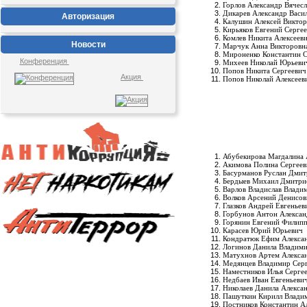
Горлов Александр Вячес
Дикарев Александр Васи
Авторизация
Калушин Алексей Викто
Кирьяков Евгений Серге
Комлев Никита Алексеев
Новости
Марчук Анна Викторовн
Мироненко Константин С
Конференция
Михеев Николай Юрьеви
Попов Никита Сергеевич
Акция
Попов Николай Алексеев
Абубекирова Магдалина 
Акимова Полина Сергеев
Басурманов Руслан Дмит
Бердыев Михаил Дмитри
Варлов Владислав Влади
Волков Арсений Денисов
Глазков Андрей Евгеньев
Горбунов Антон Алекса
Горянин Евгений Филип
Карасев Юрий Юрьевич
Кондратюк Ефим Алекса
Логинов Данила Владим
Матухнов Артем Алекса
Медянцев Владимир Сер
Наместников Илья Серге
Недбаев Иван Евгеньеви
Николаев Данила Алекса
Пашуткин Кирилл Влади
Постников Константин А