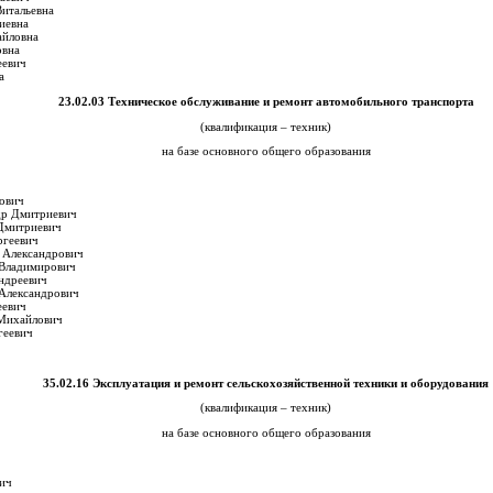
Витальевна
иевна
айловна
овна
еевич
а
23.02.03 Техническое обслуживание и ремонт автомобильного транспорта
(квалификация – техник)
на базе основного общего образования
ович
др Дмитриевич
 Дмитриевич
ргеевич
 Александрович
 Владимирович
ндреевич
Александрович
еевич
Михайлович
геевич
35.02.16 Эксплуатация и ремонт сельскохозяйственной техники и оборудования
(квалификация – техник)
на базе основного общего образования
вич