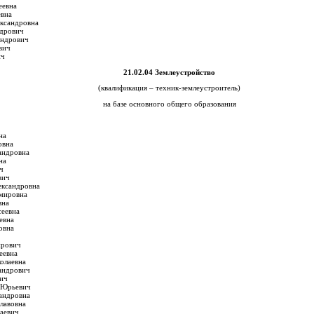
еевна
евна
ксандровна
ндрович
андрович
вич
ич
21.02.04 Землеустройство
(квалификация – техник-землеустроитель)
на базе основного общего образования
на
овна
андровна
на
ч
вич
ександровна
мировна
вна
сеевна
евна
овна
ирович
еевна
олаевна
андрович
ич
 Юрьевич
андровна
лавовна
аевич