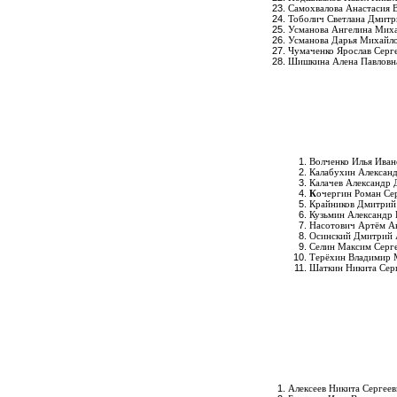
Самохвалова Анастасия 
Тоболич Светлана Дмитр
Усманова Ангелина Мих
Усманова Дарья Михайл
Чумаченко Ярослав Серг
Шишкина Алена Павловн
Волченко Илья Иван
Калабухин Алексан
Калачев Александр
К
очергин Роман Се
Крайников Дмитрий
Кузьмин Александр
Насотович Артём А
Осинский Дмитрий 
Селин Максим Серг
Терёхин Владимир 
Шаткин Никита Сер
Алексеев Никита Сергее