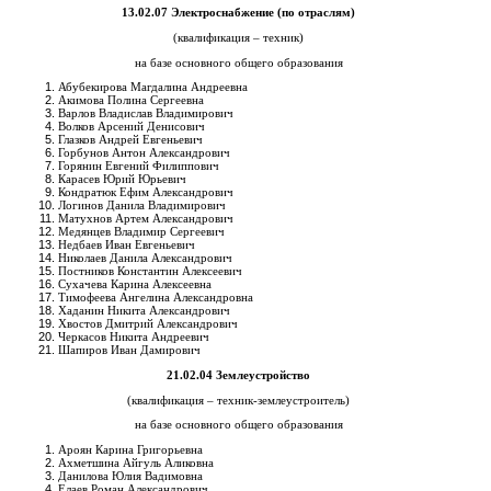
13.02.07 Электроснабжение (по отраслям)
(квалификация – техник)
на базе основного общего образования
Абубекирова Магдалина Андреевна
Акимова Полина Сергеевна
Варлов Владислав Владимирович
Волков Арсений Денисович
Глазков Андрей Евгеньевич
Горбунов Антон Александрович
Горянин Евгений Филиппович
Карасев Юрий Юрьевич
Кондратюк Ефим Александрович
Логинов Данила Владимирович
Матухнов Артем Александрович
Медянцев Владимир Сергеевич
Недбаев Иван Евгеньевич
Николаев Данила Александрович
Постников Константин Алексеевич
Сухачева Карина Алексеевна
Тимофеева Ангелина Александровна
Хаданин Никита Александрович
Хвостов Дмитрий Александрович
Черкасов Никита Андреевич
Шапиров Иван Дамирович
21.02.04 Землеустройство
(квалификация – техник-землеустроитель)
на базе основного общего образования
Ароян Карина Григорьевна
Ахметшина Айгуль Аликовна
Данилова Юлия Вадимовна
Елаев Роман Александрович