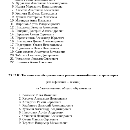
Журавлева Анастасия Александровна
Исаева Маргарита Владимировна
Климова Анастасия Алексеевна
Коннова Изабелла Валерьевна
Кулиева Екатерина Эйвазовна
Малицкая Анна Павловна
Миронов Артем Владимирович
Николаева Валерия Алексеевна
Панарин Дмитрий Александрович
Парфенов Семен Сергеевич
Перевозников Александр Юрьевич
Пивоварова Диана Александровна
Подгорных Ульяна Вячеславовна
Подшивалов Павел Николаевич
Самохвалова Анастасия Витальевна
Тоболич Светлана Дмитриевна
Чумаченко Ярослав Сергеевич
Шишкина Алена Павловна
23.02.03 Техническое обслуживание и ремонт автомобильного транспорта
(квалификация – техник)
на базе основного общего образования
Волченко Илья Иванович
Калачев Александр Дмитриевич
К
очергин Роман Сергеевич
Крайников Дмитрий Александрович
Кузьмин Александр Владимирович
Насотович Артём Андреевич
Осинский Дмитрий Александрович
Селин Максим Сергеевич
Терёхин Владимир Михайлович