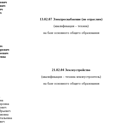
ович
евич
ич
ч
13.02.07 Электроснабжение (по отраслям)
(квалификация – техник)
на базе основного общего образования
ич
ирович
еевич
евна
21.02.04 Землеустройство
(квалификация – техник-землеустроитель)
на базе основного общего образования
а
на
ировна
ович
Юрьевич
авовна
тальевна
вич