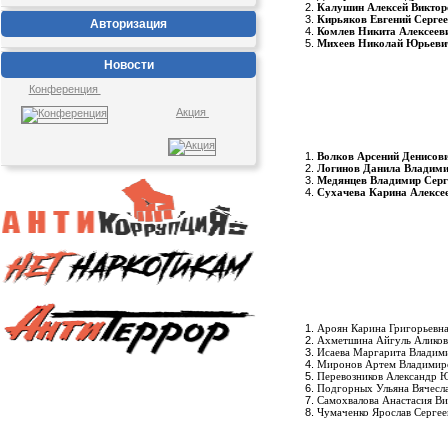
Калушин Алексей Виктор
Кирьяков Евгений Серге
Авторизация
Комлев Никита Алексеев
Михеев Николай Юрьеви
Новости
Конференция
Акция
Волков Арсений Денисов
Логинов Данила Владим
Медянцев Владимир Серг
Сухачева Карина Алексе
Ароян Карина Григорьевн
Ахметшина Айгуль Аликов
Исаева Маргарита Владим
Миронов Артем Владимир
Перевозников Александр 
Подгорных Ульяна Вячесл
Самохвалова Анастасия Ви
Чумаченко Ярослав Сергее