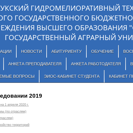
ЛУКСКИЙ ГИДРОМЕЛИОРАТИВНЫЙ ТЕ
ОГО ГОСУДАРСТВЕННОГО БЮДЖЕТНО
РЕЖДЕНИЯ ВЫСШЕГО ОБРАЗОВАНИЯ 
ГОСУДАРСТВЕННЫЙ АГРАРНЫЙ УНИ
ЗАЦИИ
НОВОСТИ
АБИТУРИЕНТУ
ОБУЧЕНИЕ
ВОС
АНКЕТА ПРЕПОДАВАТЕЛЯ
АНКЕТА РАБОТОДАТЕЛЯ
В
АЕМЫЕ ВОПРОСЫ
ЭИОС-КАБИНЕТ СТУДЕНТА
КАБИНЕТ П
ледовании 2019
а 1 апреля 2020 г.
мы (по отраслям)
отраслям)
ройство территорий