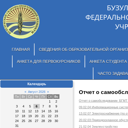
БУЗУ
ФЕДЕРАЛЬН
УЧ
ГЛАВНАЯ
СВЕДЕНИЯ ОБ ОБРАЗОВАТЕЛЬНОЙ ОРГАНИ
АНКЕТА ДЛЯ ПЕРВОКУРСНИКОВ
АНКЕТА СТУДЕНТА
ЧАСТО ЗАДАВ
Календарь
Отчет о самообс
«
Август 2026
»
Пн
Вт
Ср
Чт
Пт
Сб
Вс
Отчет о самобследовании БГМТ н
1
2
3
4
5
6
7
8
9
09.02.04 Информационные систе
10
11
12
13
14
15
16
13.02 07 Электроснабжение (по 
17
18
19
20
21
22
23
20.02.03 Природоохранное обуст
24
25
26
27
28
29
30
31
21.02.04 Землеустройство