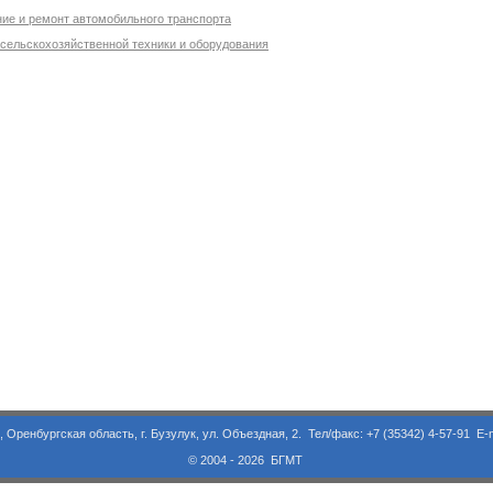
ние и ремонт автомобильного транспорта
 сельскохозяйственной техники и оборудования
асть, г. Бузулук, ул. Объездная, 2. Тел/факс: +7 (35342) 4-57-91 E-m
© 2004 - 2026 БГМТ