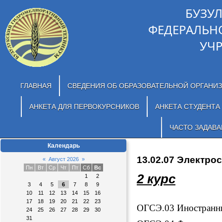
БУЗУ
ФЕДЕРАЛЬН
УЧ
ГЛАВНАЯ
СВЕДЕНИЯ ОБ ОБРАЗОВАТЕЛЬНОЙ ОРГАНИ
АНКЕТА ДЛЯ ПЕРВОКУРСНИКОВ
АНКЕТА СТУДЕНТА
ЧАСТО ЗАДАВ
Календарь
13.02.07 Электро
«
Август 2026
»
Пн
Вт
Ср
Чт
Пт
Сб
Вс
2 курс
1
2
3
4
5
6
7
8
9
10
11
12
13
14
15
16
17
18
19
20
21
22
23
ОГСЭ.03 Иностранн
24
25
26
27
28
29
30
31