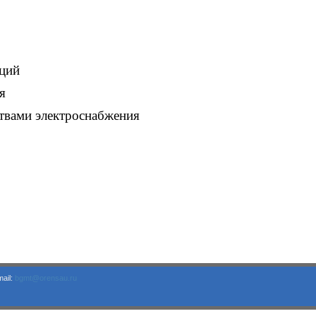
нций
я
ствами электроснабжения
ail:
bgmt@orensau.ru