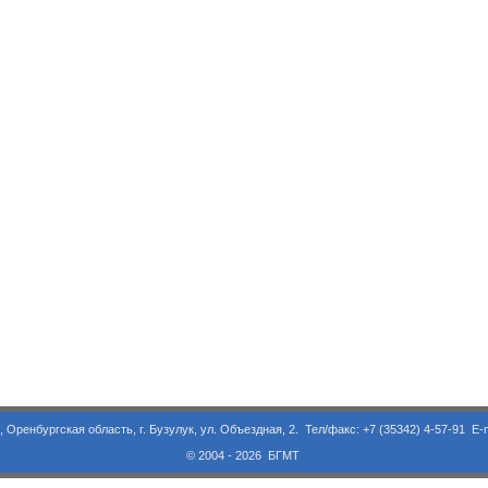
асть, г. Бузулук, ул. Объездная, 2. Тел/факс: +7 (35342) 4-57-91 E-m
© 2004 - 2026 БГМТ