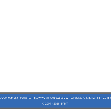
асть, г. Бузулук, ул. Объездная, 2. Тел/факс: +7 (35342) 4-57-91 E-m
© 2004 - 2026 БГМТ