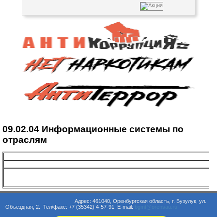
09.02.04 Информационные системы по
отраслям
Адрес: 461040, Оренбургская область, г. Бузулук, ул.
Объездная, 2. Тел/факс: +7 (35342) 4-57-91 E-mail:
bgmt@orensau.ru