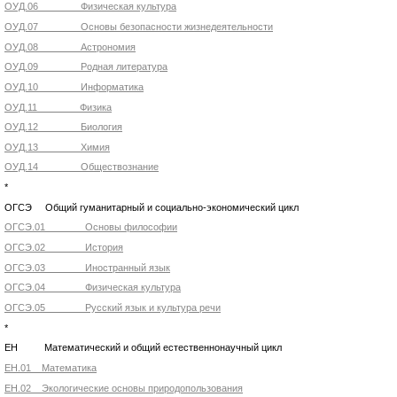
ОУД.06 Физическая культура
ОУД.07 Основы безопасности жизнедеятельности
ОУД.08 Астрономия
ОУД.09 Родная литература
ОУД.10 Информатика
ОУД.11 Физика
ОУД.12 Биология
ОУД.13 Химия
ОУД.14 Обществознание
*
ОГСЭ Общий гуманитарный и социально-экономический цикл
ОГСЭ.01 Основы философии
ОГСЭ.02 История
ОГСЭ.03 Иностранный язык
ОГСЭ.04 Физическая культура
ОГСЭ.05 Русский язык и культура речи
*
ЕН Математический и общий естественнонаучный цикл
ЕН.01 Математика
ЕН.02 Экологические основы природопользования