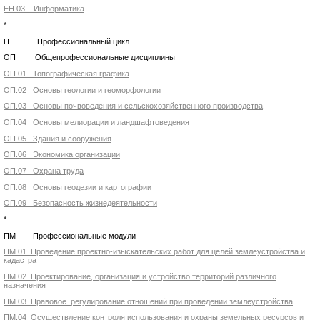
ЕН.03 Информатика
*
П Профессиональный цикл
ОП Общепрофессиональные дисциплины
ОП.01 Топографическая графика
ОП.02 Основы геологии и геоморфологии
ОП.03 Основы почвоведения и сельскохозяйственного производства
ОП.04 Основы мелиорации и ландшафтоведения
ОП.05 Здания и сооружения
ОП.06 Экономика организации
ОП.07 Охрана труда
ОП.08 Основы геодезии и картографии
ОП.09 Безопасность жизнедеятельности
*
ПМ Профессиональные модули
ПМ.01 Проведение проектно-изыскательских работ для целей землеустройства и
кадастра
ПМ.02 Проектирование, организация и устройство территорий различного
назначения
ПМ.03 Правовое регулирование отношений при проведении землеустройства
ПМ.04 Осуществление контроля использования и охраны земельных ресурсов и