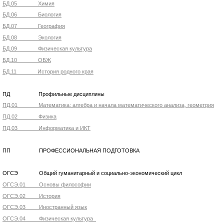
БД.05 Химия
БД.06 Биология
БД.07 География
БД.08 Экология
БД.09 Физическая культура
БД.10 ОБЖ
БД.11 История родного края
ПД Профильные дисциплины
ПД.01 Математика: алгебра и начала математического анализа, геометрия
ПД.02 Физика
ПД.03 Информатика и ИКТ
ПП ПРОФЕССИОНАЛЬНАЯ ПОДГОТОВКА
ОГСЭ Общий гуманитарный и социально-экономический цикл
ОГСЭ.01 Основы философии
ОГСЭ.02 История
ОГСЭ.03 Иностранный язык
ОГСЭ.04 Физическая культура