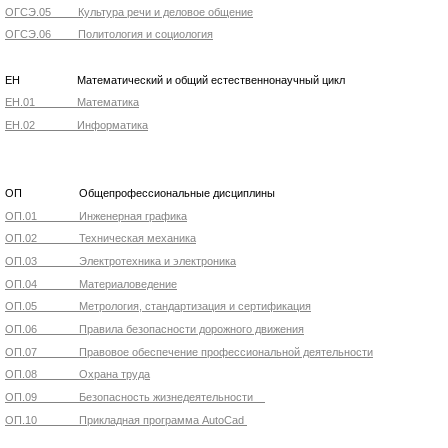
ОГСЭ.05 Культура речи и деловое общение
ОГСЭ.06 Политология и социология
ЕН Математический и общий естественнонаучный цикл
ЕН.01 Математика
ЕН.02 Информатика
ОП Общепрофессиональные дисциплины
ОП.01 Инженерная графика
ОП.02 Техническая механика
ОП.03 Электротехника и электроника
ОП.04 Материаловедение
ОП.05 Метрология, стандартизация и сертификация
ОП.06 Правила безопасности дорожного движения
ОП.07 Правовое обеспечение профессиональной деятельности
ОП.08 Охрана труда
ОП.09 Безопасность жизнедеятельности
ОП.10 Прикладная программа AutoCad